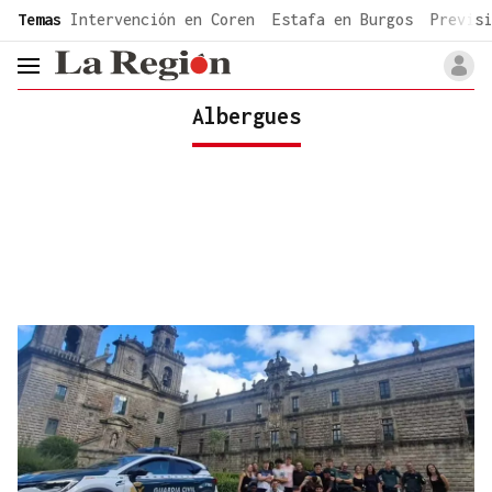
common.go-to-content
Temas
Intervención en Coren
Estafa en Burgos
Previsi
header.menu.open
Albergues