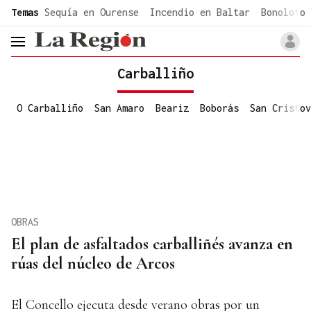
common.go-to-content
Temas
Sequía en Ourense
Incendio en Baltar
Bonoloto 
header.menu.open
Carballiño
O Carballiño
San Amaro
Beariz
Boborás
San Cristov
OBRAS
El plan de asfaltados carballiñés avanza en
rúas del núcleo de Arcos
El Concello ejecuta desde verano obras por un