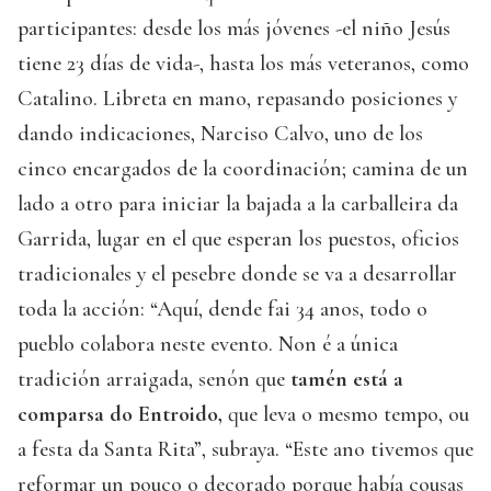
participantes: desde los más jóvenes -el niño Jesús
tiene 23 días de vida-, hasta los más veteranos, como
Catalino. Libreta en mano, repasando posiciones y
dando indicaciones, Narciso Calvo, uno de los
cinco encargados de la coordinación; camina de un
lado a otro para iniciar la bajada a la carballeira da
Garrida, lugar en el que esperan los puestos, oficios
tradicionales y el pesebre donde se va a desarrollar
toda la acción: “Aquí, dende fai 34 anos, todo o
pueblo colabora neste evento. Non é a única
tradición arraigada, senón que
tamén está a
comparsa do Entroido,
que leva o mesmo tempo, ou
a festa da Santa Rita”, subraya. “Este ano tivemos que
reformar un pouco o decorado porque había cousas