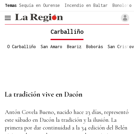
common.go-to-content
Temas
Sequía en Ourense
Incendio en Baltar
Bonoloto 
header.menu.open
Carballiño
O Carballiño
San Amaro
Beariz
Boborás
San Cristov
La tradición vive en Dacón
Antón Covela Bueno, nacido hace 23 días, representó
este sábado en Dacón la tradición y la ilusión. La
primera por dar continuidad a la 34 edición del Belén