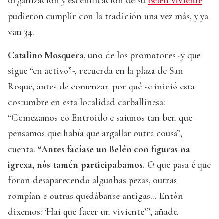
organización y escenificación de su
Belén viviente
pudieron cumplir con la tradición una vez más, y ya
van 34.
Catalino Mosquera
, uno de los promotores -y que
sigue “en activo”-, recuerda en la plaza de San
Roque, antes de comenzar, por qué se inició esta
costumbre en esta localidad carballinesa:
“Comezamos co Entroido e saiunos tan ben que
pensamos que había que argallar outra cousa”,
cuenta.
“Antes facíase un Belén con figuras na
igrexa, nós tamén participabamos.
O que pasa é que
foron desaparecendo algunhas pezas, outras
rompían e outras quedábanse antigas… Entón
dixemos: ‘Hai que facer un viviente’”, añade.