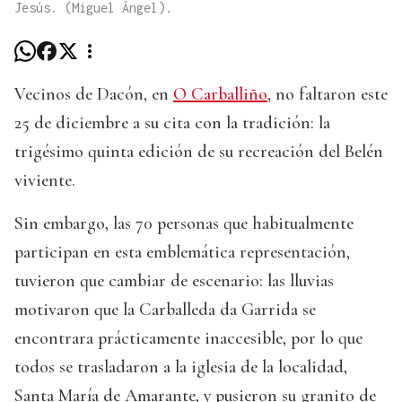
Jesús. (Miguel Ángel).
Vecinos de Dacón, en
O Carballiño
, no faltaron este
25 de diciembre a su cita con la tradición: la
trigésimo quinta edición de su recreación del Belén
viviente.
Sin embargo, las 70 personas que habitualmente
participan en esta emblemática representación,
tuvieron que cambiar de escenario: las lluvias
motivaron que la Carballeda da Garrida se
encontrara prácticamente inaccesible, por lo que
todos se trasladaron a la iglesia de la localidad,
Santa María de Amarante, y pusieron su granito de