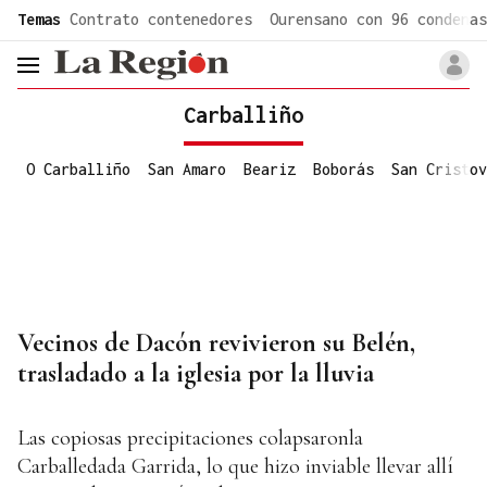
common.go-to-content
Temas
Contrato contenedores
Ourensano con 96 condenas
header.menu.open
Carballiño
O Carballiño
San Amaro
Beariz
Boborás
San Cristov
Vecinos de Dacón revivieron su Belén,
trasladado a la iglesia por la lluvia
Las copiosas precipitaciones colapsaronla
Carballedada Garrida, lo que hizo inviable llevar allí