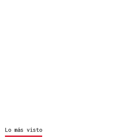
CONCIERTO
Javier Vargas Blues, lo mejor del rock sureño, en
Gondomar
Lo más visto