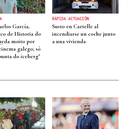
A
RÁPIDA ACTUACIÓN
arlos García,
Susto en Cartelle al
ico de Historia do
incendiarse un coche junto
ueda moito por
a una vivienda
 cinema galego; só
punta do iceberg"