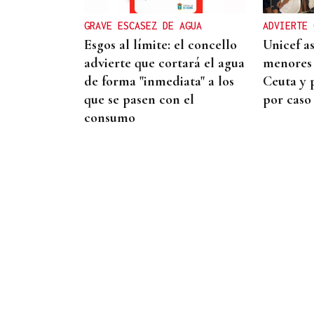
reconocería este objeto en
GRAVE ESCASEZ DE AGUA
ADVIERTE 
el Concello de Cartelle?
Esgos al límite: el concello
Unicef a
advierte que cortará el agua
menores 
de forma "inmediata" a los
Ceuta y 
que se pasen con el
por caso
consumo
27 PUNTOS EN GALICIA
La Guardia Civil desplegará
un dispositivo por el eclipse
con más de 24.000 agentes