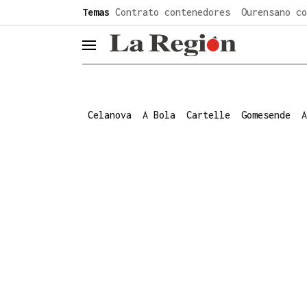
common.go-to-content
Temas
Contrato contenedores
Ourensano co
header.menu.open
Celanova
A Bola
Cartelle
Gomesende
A