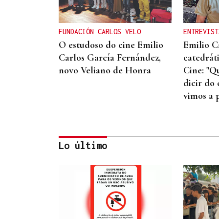
FUNDACIÓN CARLOS VELO
ENTREVIST
O estudoso do cine Emilio
Emilio C
Carlos García Fernández,
catedrát
novo Veliano de Honra
Cine: "Q
dicir do
vimos a 
Lo último
QUEN CHO DIXO
¿Sabe usted que la
generación milennial no