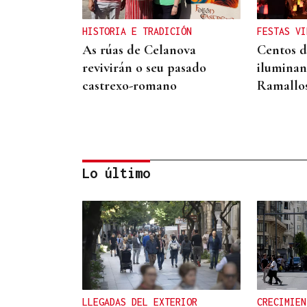
HISTORIA E TRADICIÓN
FESTAS VI
As rúas de Celanova
Centos d
revivirán o seu pasado
iluminan
castrexo-romano
Ramallo
Lo último
QUEN CHO DIXO
¿Sabe usted que Amaral
visitó Celanova?
LLEGADAS DEL EXTERIOR
CRECIMIEN