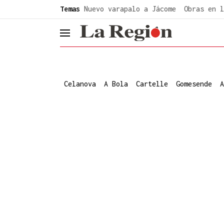
common.go-to-content
Temas
Nuevo varapalo a Jácome
Obras en l
header.menu.open
Celanova
A Bola
Cartelle
Gomesende
A