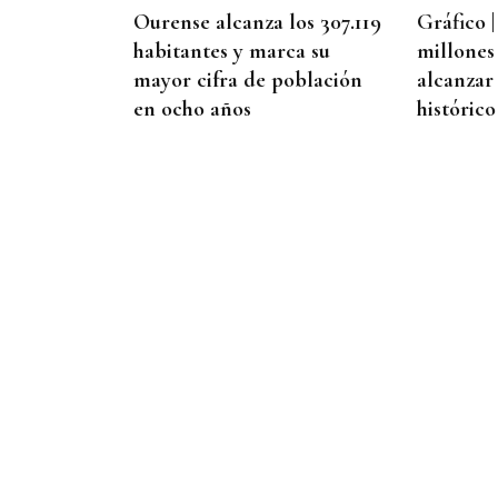
Ourense alcanza los 307.119
Gráfico |
habitantes y marca su
millones
mayor cifra de población
alcanzar
en ocho años
histórico
09
AGO
FESTA DO PULPO
Cartel musical del Pulpo
Fest 2026