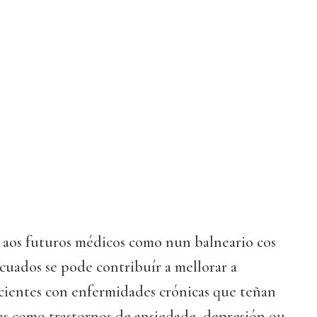
aos futuros médicos como nun balneario cos
ecuados se pode contribuír a mellorar a
acientes con enfermidades crónicas que teñan
as como trastornos de ansiedade, depresión ou