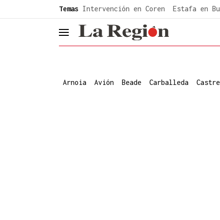
common.go-to-content
Temas
Intervención en Coren
Estafa en Bu
header.menu.open
Arnoia
Avión
Beade
Carballeda
Castre