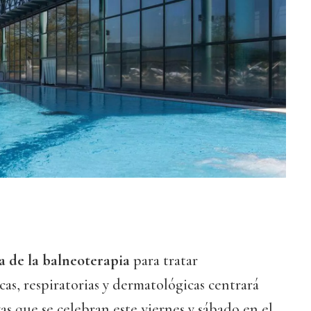
a de la balneoterapia
para tratar
s, respiratorias y dermatológicas centrará
as que se celebran este viernes y sábado en el