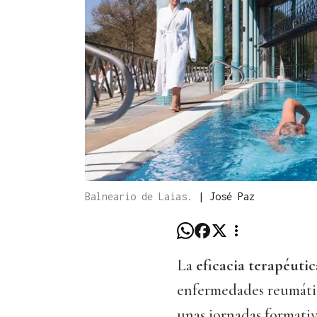
Balneario de Laias.
|
José Paz
La
eficacia terapéutic
enfermedades reumática
unas jornadas formativ