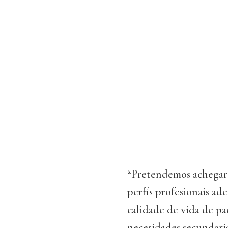
“Pretendemos achegar 
perfís profesionais ad
calidade de vida de p
necesidades secundari