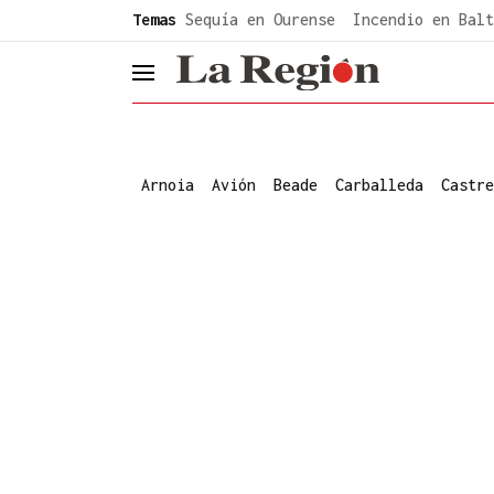
common.go-to-content
Temas
Sequía en Ourense
Incendio en Balt
header.menu.open
Arnoia
Avión
Beade
Carballeda
Castre