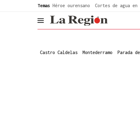
common.go-to-content
Temas
Héroe ourensano
Cortes de agua en 
header.menu.open
Castro Caldelas
Montederramo
Parada de