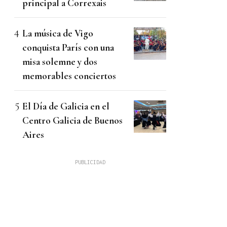
principal a Correxais
La música de Vigo
conquista París con una
misa solemne y dos
memorables conciertos
El Día de Galicia en el
Centro Galicia de Buenos
Aires