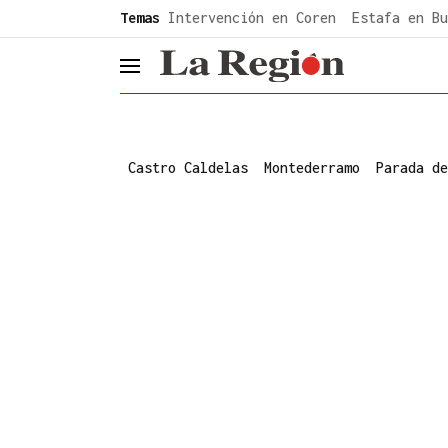
common.go-to-content
Temas
Intervención en Coren
Estafa en Bu
header.menu.open
Castro Caldelas
Montederramo
Parada de