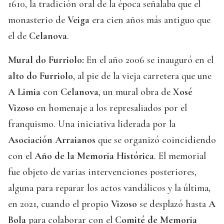
1610, la tradición oral de la época señalaba que el
monasterio de
Veiga
era cien años más antiguo que
el de
Celanova
.
Mural do Furriolo:
En el año 2006 se inauguró en el
alto do Furriolo
, al pie de la vieja carretera que une
A Limia
con
Celanova
, un mural obra de
Xosé
Vizoso
en homenaje a los represaliados por el
franquismo. Una iniciativa liderada por la
Asociación Arraianos
que se organizó coincidiendo
con el
Año de la Memoria Histórica
. El memorial
fue objeto de varias intervenciones posteriores,
alguna para reparar los actos vandálicos y la última,
en 2021, cuando el propio
Vizoso
se desplazó hasta
A
Bola
para colaborar con el
Comité de Memoria