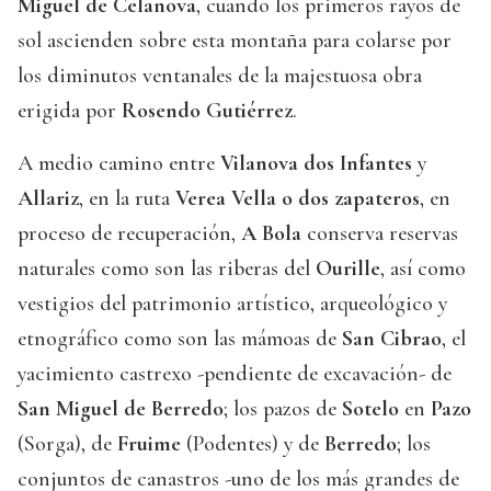
Miguel de Celanova
, cuando los primeros rayos de
sol ascienden sobre esta montaña para colarse por
los diminutos ventanales de la majestuosa obra
erigida por
Rosendo Gutiérrez
.
A medio camino entre
Vilanova dos Infantes
y
Allariz
, en la ruta
Verea Vella o dos zapateros
, en
proceso de recuperación,
A Bola
conserva reservas
naturales como son las riberas del
Ourille
, así como
vestigios del patrimonio artístico, arqueológico y
etnográfico como son las mámoas de
San Cibrao
, el
yacimiento castrexo -pendiente de excavación- de
San Miguel de Berredo
; los pazos de
Sotelo
en
Pazo
(Sorga), de
Fruime
(Podentes) y de
Berredo
; los
conjuntos de canastros -uno de los más grandes de