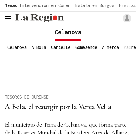
common.go-to-content
Temas
Intervención en Coren
Estafa en Burgos
Previsi
header.menu.open
Celanova
Celanova
A Bola
Cartelle
Gomesende
A Merca
Padre
TESOROS DE OURENSE
A Bola, el resurgir por la Verea Vella
El municipio de Terra de Celanova, que forma parte
de la Reserva Mundial de la Biosfera Área de Allariz,