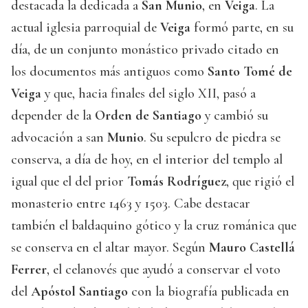
destacada la dedicada a
San Munio
, en
Veiga
. La
actual iglesia parroquial de
Veiga
formó parte, en su
día, de un conjunto monástico privado citado en
los documentos más antiguos como
Santo Tomé de
Veiga
y que, hacia finales del siglo XII, pasó a
depender de la
Orden de Santiago
y cambió su
advocación a san
Munio
. Su sepulcro de piedra se
conserva, a día de hoy, en el interior del templo al
igual que el del prior
Tomás Rodríguez
, que rigió el
monasterio entre 1463 y 1503. Cabe destacar
también el baldaquino gótico y la cruz románica que
se conserva en el altar mayor. Según
Mauro Castellá
Ferrer
, el celanovés que ayudó a conservar el voto
del
Apóstol Santiago
con la biografía publicada en