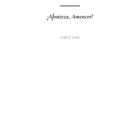
¡Afouteza, Amencer!
JUICIO EN OURENSE
El hombre de las 96 condenas suma una más