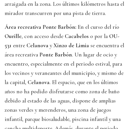
arraigada en la zona. Los últimos kilómetros hasta el
mirador transcurren por una pista de tierra.
Área recreativa Ponte Barbón:
En el curso del río
Ourille
, con acceso desde
Cacabelos
o por la
OU-
531
entre
Celanova
y
Xinzo de Limia
se encuentra el
área recreativa
Ponte Barbón
. Un lugar de ocio y
encuentro, especialmente en el periodo estival, para
los vecinos y veraneantes del municipio, y mismo de
la capital,
Celanova
. El espacio, que en los últimos
años no ha podido disfrutarse como zona de baño
debido al estado de las aguas, dispone de amplias
zonas verdes y merenderos, una zona de juegos
infantil, parque biosaludable, piscina infantil y una
cancha multideporte. Además, durante el periodo