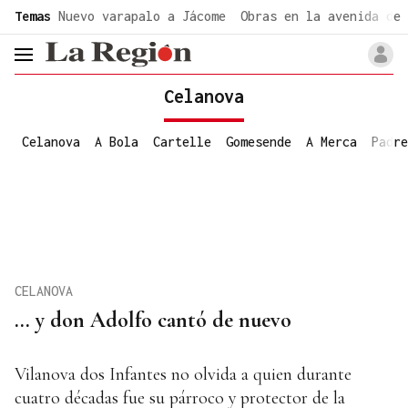
common.go-to-content
Temas
Nuevo varapalo a Jácome
Obras en la avenida de 
header.menu.open
Celanova
Celanova
A Bola
Cartelle
Gomesende
A Merca
Padre
CELANOVA
... y don Adolfo cantó de nuevo
Vilanova dos Infantes no olvida a quien durante
cuatro décadas fue su párroco y protector de la