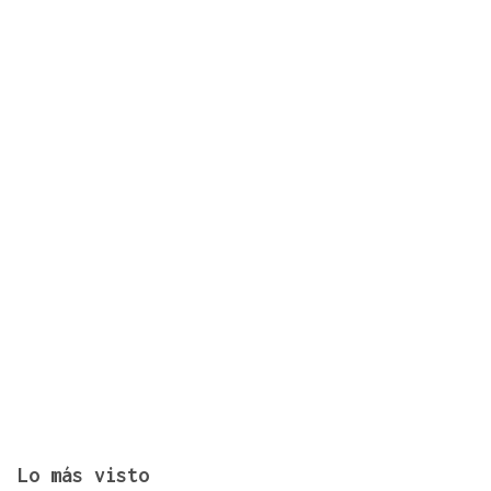
Sodercan ofrece un programa gratuito para
ayudar a las pymes cántabras a iniciarse en la
exportación
Lo más visto