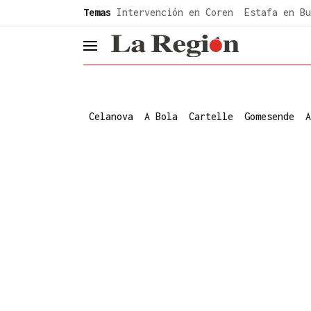
common.go-to-content
Temas
Intervención en Coren
Estafa en Bu
header.menu.open
Celanova
A Bola
Cartelle
Gomesende
A