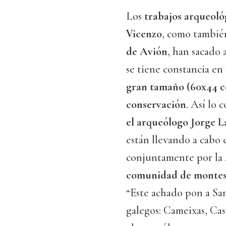
Los
trabajos arqueoló
Vicenzo
, como tambié
de Avión
, han sacado 
se tiene constancia en 
gran tamaño (60x44 c
conservación
. Así lo 
el arqueólogo Jorge 
están llevando a cabo
conjuntamente por la
comunidad de montes
“Este achado pon a Sa
galegos: Cameixas, Ca