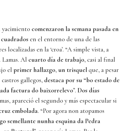
l yacimiento
comenzaron la semana pasada en
s cuadrados
en el entorno de una de las
s localizadas en la ‘croa’. “A simple vista, a
a Lamas. Al
cuarto día de trabajo
, casi al final
ujo el
primer hallazgo
,
un trisquel
que, a pesar
 castros gallegos,
destaca por su “bo estado de
cada factura do baixorrelevo
”.
Dos días
mas, apareció el segundo y más espectacular si
cruz embolada
. “Por agora non atopamos
lgo semellante nunha esquina da Pedra