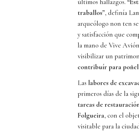
últimos hallazgos.
“Est
traballos”
, definía La
arqueólogo non ten se
y satisfacción que co
la mano de Vive Avión,
visibilizar un patrimo
contribuír para poñel
Las
labores de excava
primeros días de la sig
tareas de restauració
Folgueira
, con el obje
visitable para la ciuda