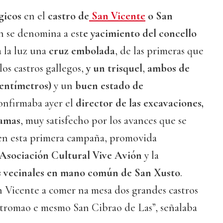
gicos
en el
castro de
San Vicente
o San
n se denomina a est
e yacimiento del concello
a la luz una
cruz embolada
, de las primeras que
los castros gallegos,
y un trisquel
,
ambos de
entímetros)
y un
buen estado de
confirmaba ayer el
director de las excavaciones,
Lamas
, muy satisfecho por los avances que se
 en esta primera campaña, promovida
Asociación Cultural Vive Avión
y la
 vecinales en mano común de San Xusto
.
n Vicente a comer na mesa dos grandes castros
stromao e mesmo San Cibrao de Las”, señalaba