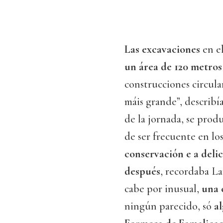
Las excavaciones
en e
un área de 120 metro
construcciones circulare
máis grande”, describí
de la jornada, se prod
de ser frecuente en los
conservación e a deli
después
, recordaba La
cabe por inusual,
una 
ningún parecido, só
a