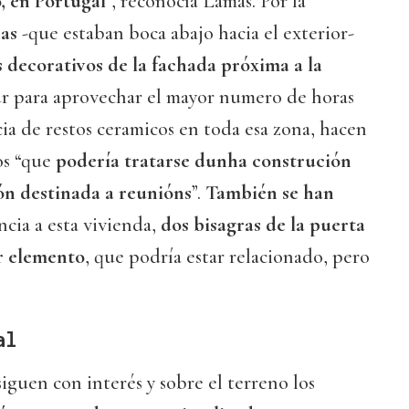
, en Portugal
”, reconocía Lamas. Por la
ras
-que estaban boca abajo hacia el exterior-
 decorativos de la fachada próxima a la
sur para aprovechar el mayor numero de horas
ncia de restos ceramicos en toda esa zona, hacen
os “que
podería tratarse dunha construción
ón destinada a reunións
”.
También se han
ncia a esta vivienda,
dos bisagras de la puerta
r elemento
, que podría estar relacionado, pero
.
al
iguen con interés y sobre el terreno los