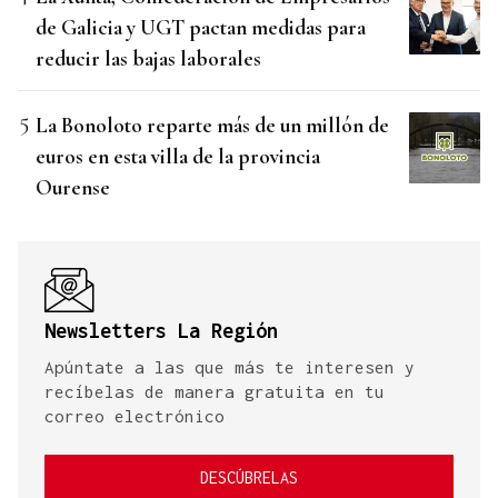
de Galicia y UGT pactan medidas para
reducir las bajas laborales
La Bonoloto reparte más de un millón de
euros en esta villa de la provincia
Ourense
Newsletters La Región
Apúntate a las que más te interesen y
recíbelas de manera gratuita en tu
correo electrónico
DESCÚBRELAS