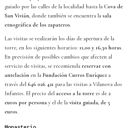
guiado por las calles de la localidad hasta la
Cova de
San Vivián
, donde también se encuentra la
sala
etnográfica de los zapateros
.
Las visitas se realizarán los días de apertura de la
torre, en los siguientes horarios:
11,00 y 16,30 horas
.
En previsión de posibles cambios que afecten al
servicio de visitas, se recomienda
reservar con
antelación
en la
Fundación Curros Enríquez
a
través del
646 026 421
para las visitas a Vilanova dos
Infantes. El precio del
acceso a la torre
es de
2
euros por persona
y el de la
visita guiada, de 5
euros
.
Monasterio