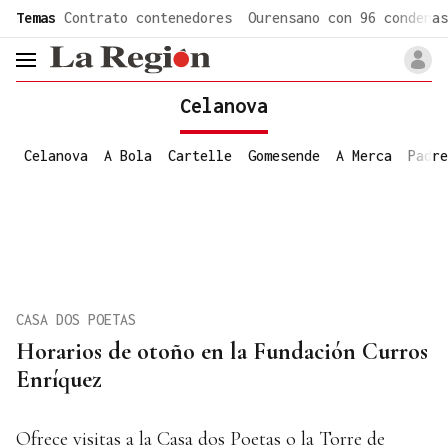
common.go-to-content
Temas
Contrato contenedores
Ourensano con 96 condenas
header.menu.open
Celanova
Celanova
A Bola
Cartelle
Gomesende
A Merca
Padre
CASA DOS POETAS
Horarios de otoño en la Fundación Curros
Enríquez
Ofrece visitas a la Casa dos Poetas o la Torre de