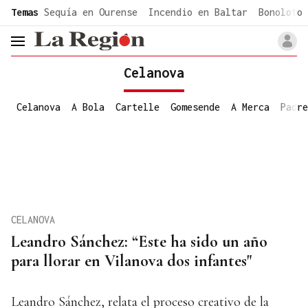
common.go-to-content
Temas
Sequía en Ourense
Incendio en Baltar
Bonoloto 
header.menu.open
Celanova
Celanova
A Bola
Cartelle
Gomesende
A Merca
Padre
CELANOVA
Leandro Sánchez: “Este ha sido un año
para llorar en Vilanova dos infantes"
Leandro Sánchez, relata el proceso creativo de la