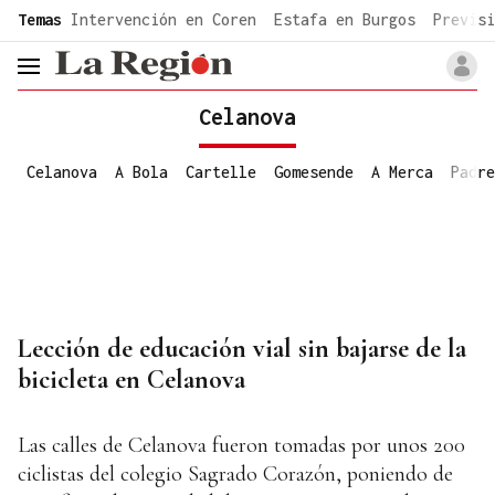
common.go-to-content
Temas
Intervención en Coren
Estafa en Burgos
Previsi
header.menu.open
Celanova
Celanova
A Bola
Cartelle
Gomesende
A Merca
Padre
Lección de educación vial sin bajarse de la
bicicleta en Celanova
Las calles de Celanova fueron tomadas por unos 200
ciclistas del colegio Sagrado Corazón, poniendo de