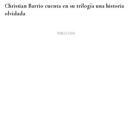
Christian Barrio cuenta en su trilogía una historia
olvidada
MUCHO EN JUEGO
Derbi oficial en A Moreira entre el Ourense CF y
el Antela