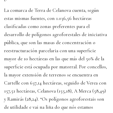
La comarca de Terra de Celanova cuenta, según
estas mismas fuentes, con 1.036,56 hectáreas
clasificadas como zonas preferentes para el
desarrollo de polígonos agroforestales de iniciativa
pública, que son las masas de concentración o
reestructuración parcelaria con una superficie
mayor de 10 hectáreas en las que más del 50% de la
superficie está ocupada por matorral. Por concellos,
la mayor extensión de terrenos se encuentra en
Cartelle con 637,14 hectáreas, seguido de Verea con
157,51 hectáreas, Celanova (155,18), A Merca (58,49)
y Ramirás (28,24). “Os polígonos agroforestais son
de utilidade e vai na liña do que nós estamos