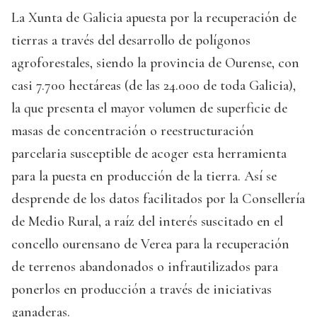
La Xunta de Galicia apuesta por la recuperación de
tierras a través del desarrollo de polígonos
agroforestales, siendo la provincia de Ourense, con
casi 7.700 hectáreas (de las 24.000 de toda Galicia),
la que presenta el mayor volumen de superficie de
masas de concentración o reestructuración
parcelaria susceptible de acoger esta herramienta
para la puesta en producción de la tierra. Así se
desprende de los datos facilitados por la Consellería
de Medio Rural, a raíz del interés suscitado en el
concello ourensano de Verea para la recuperación
de terrenos abandonados o infrautilizados para
ponerlos en producción a través de iniciativas
ganaderas.