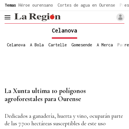
common.go-to-content
Temas
Héroe ourensano
Cortes de agua en Ourense
Pres
header.menu.open
Celanova
Celanova
A Bola
Cartelle
Gomesende
A Merca
Padre
La Xunta ultima 10 polígonos
agroforestales para Ourense
Dedicados a ganadería, huerta y vino, ocuparán parte
de las 7.700 hectáreas susceptibles de este uso