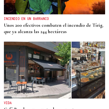
La D.O. Monterrei refuerza su proyección
enoturística junto a Expourense
INCENDIO EN UN BARRANCO
Unos 200 efectivos combaten el incendio de Tírig,
que ya alcanza las 244 hectáreas
VIDA