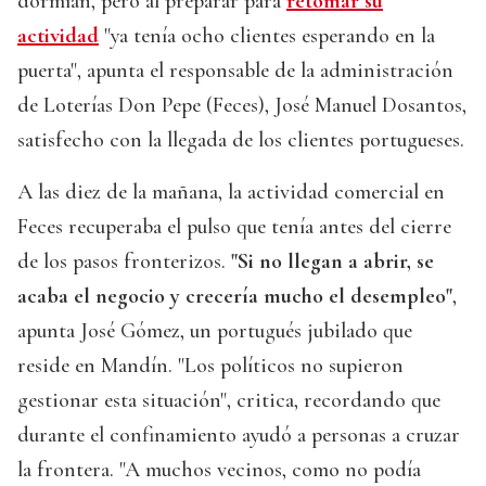
dormían, pero al preparar para
retomar su
actividad
"ya tenía ocho clientes esperando en la
puerta", apunta el responsable de la administración
de Loterías Don Pepe (Feces), José Manuel Dosantos,
satisfecho con la llegada de los clientes portugueses.
A las diez de la mañana, la actividad comercial en
Feces recuperaba el pulso que tenía antes del cierre
de los pasos fronterizos.
"Si no llegan a abrir, se
acaba el negocio y crecería mucho el desempleo"
,
apunta José Gómez, un portugués jubilado que
reside en Mandín. "Los políticos no supieron
gestionar esta situación", critica, recordando que
durante el confinamiento ayudó a personas a cruzar
la frontera. "A muchos vecinos, como no podía