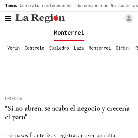
common.go-to-content
Temas
Contrato contenedores
Ourensano con 96 condenas
header.menu.open
Monterrei
Verín
Castrelo
Cualedro
Laza
Monterrei
Oímbra
R
CRÓNICA
"Si no abren, se acaba el negocio y crecería
el paro"
Los pasos fronterizos registraron ayer una alta