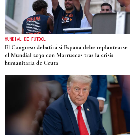
ALIANZA
La D.O. Monterrei refuerza su proyección
enoturística junto a Expourense
MUNDIAL DE FUTBOL
El Congreso debatirá si España debe replantearse
el Mundial 2030 con Marruecos tras la crisis
humanitaria de Ceuta