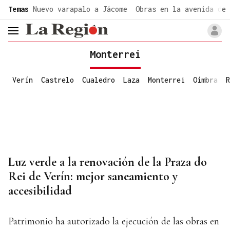
common.go-to-content
Temas
Nuevo varapalo a Jácome
Obras en la avenida de 
header.menu.open
Monterrei
Verín
Castrelo
Cualedro
Laza
Monterrei
Oímbra
R
Luz verde a la renovación de la Praza do
Rei de Verín: mejor saneamiento y
accesibilidad
Patrimonio ha autorizado la ejecución de las obras en