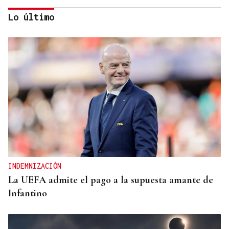
Lo último
ALIANZA
La D.O. Monterrei refuerza su proyección
enoturística junto a Expourense
INDEMNIZACIÓN
La UEFA admite el pago a la supuesta amante de
Infantino