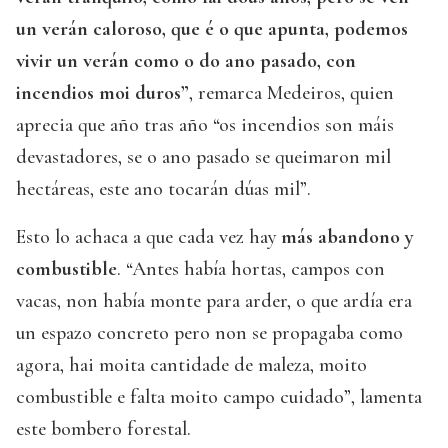
un verán caloroso, que é o que apunta, podemos
vivir un verán como o do ano pasado, con
incendios moi duros”
, remarca Medeiros, quien
aprecia que año tras año “os incendios son máis
devastadores, se o ano pasado se queimaron mil
hectáreas, este ano tocarán dúas mil”.
Esto lo achaca a que cada vez hay
más abandono y
combustible
. “Antes había hortas, campos con
vacas, non había monte para arder, o que ardía era
un espazo concreto pero non se propagaba como
agora, hai moita cantidade de maleza, moito
combustible e falta moito campo cuidado”, lamenta
este bombero forestal.