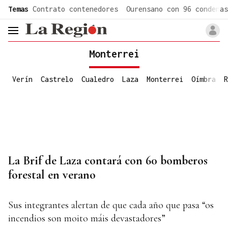
common.go-to-content
Temas
Contrato contenedores
Ourensano con 96 condenas
header.menu.open
Monterrei
Verín
Castrelo
Cualedro
Laza
Monterrei
Oímbra
R
La Brif de Laza contará con 60 bomberos
forestal en verano
Sus integrantes alertan de que cada año que pasa “os
incendios son moito máis devastadores”