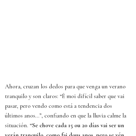
Ahora, cruzan los dedos para que venga un verano
tranquilo y son claros: “É moi difícil saber que vai
pasar, pero vendo como está a tendencia dos
últimos anos…”, confiando en que la lluvia calme la
situación.
“Se chove cada 15 ou 20 días vai ser un
verán tranquilo, como fai dous anos, pero se vén