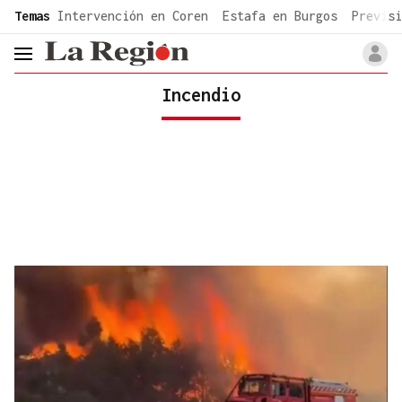
common.go-to-content
Temas
Intervención en Coren
Estafa en Burgos
Previsi
header.menu.open
Incendio