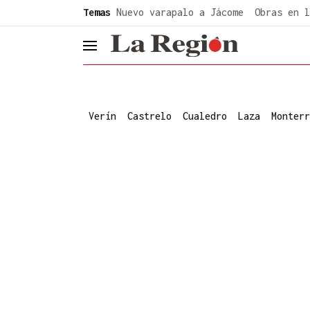
common.go-to-content
Temas
Nuevo varapalo a Jácome
Obras en l
header.menu.open
Verín
Castrelo
Cualedro
Laza
Monterr