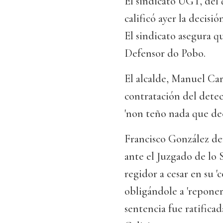
El sindicato UGT, del
calificó ayer la decisió
El sindicato asegura q
Defensor do Pobo.
El alcalde, Manuel Car
contratación del detec
'non teño nada que dec
Francisco González den
ante el Juzgado de lo
regidor a cesar en su '
obligándole a 'reponer
sentencia fue ratifica