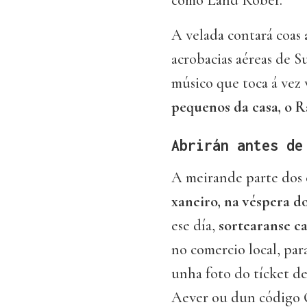
como Land Rober.
A velada contará coas
acrobacias aéreas de 
músico que toca á vez 
pequenos da casa, o R
Abrirán antes de
A meirande parte dos 
xaneiro, na véspera d
ese día,
sortearanse c
no comercio local, para
unha foto do tícket d
Aever ou dun código