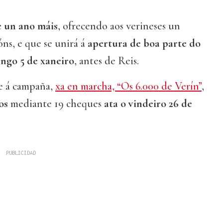
e un ano máis
, ofrecendo aos verineses un
óns, e que se unirá á
apertura de boa parte do
ngo 5 de xaneiro
, antes de Reis.
se á campaña,
xa en marcha, “Os 6.000 de Verín”
,
ros
mediante 19 cheques
ata o vindeiro 26 de