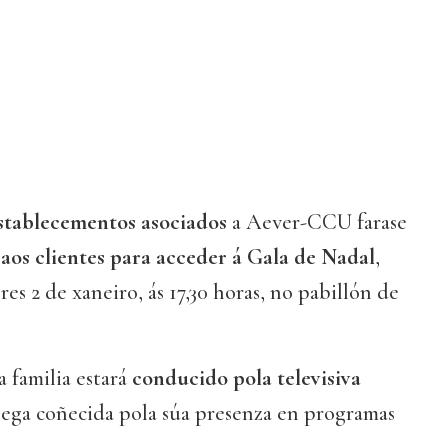
stablecementos asociados
a Aever-CCU farase
aos clientes para acceder á Gala de Nadal
,
es 2 de xaneiro, ás 17,30 horas, no pabillón de
a familia estará
conducido pola televisiva
alega coñecida pola súa presenza en programas