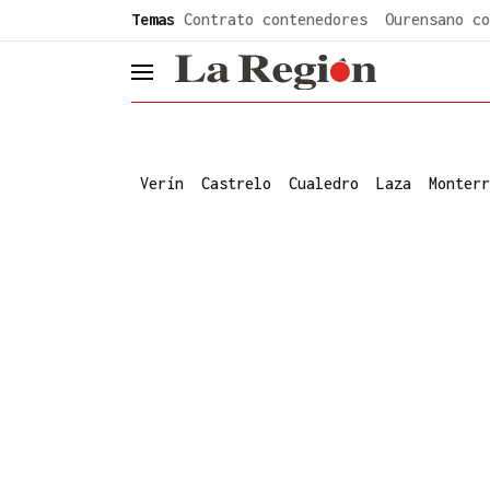
common.go-to-content
Temas
Contrato contenedores
Ourensano co
header.menu.open
Verín
Castrelo
Cualedro
Laza
Monterr