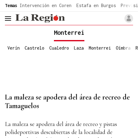
common.go-to-content
Temas
Intervención en Coren
Estafa en Burgos
Previsi
header.menu.open
Monterrei
Verín
Castrelo
Cualedro
Laza
Monterrei
Oímbra
R
La maleza se apodera del área de recreo de
Tamaguelos
La maleza se apodera del área de recreo y pistas
polideportivas descubiertas de la localidad de