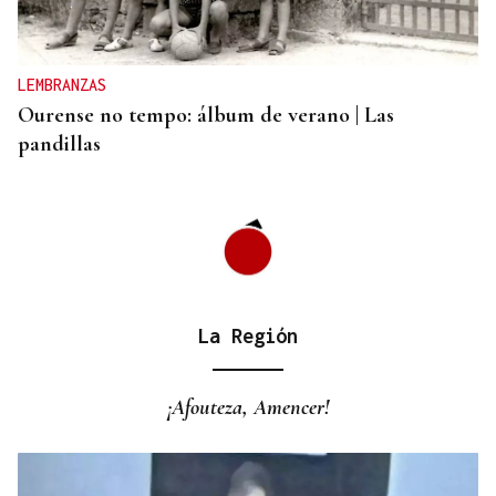
La D.O. Monterrei refuerza su proyección
enoturística junto a Expourense
LEMBRANZAS
Ourense no tempo: álbum de verano | Las
pandillas
La Región
¡Afouteza, Amencer!