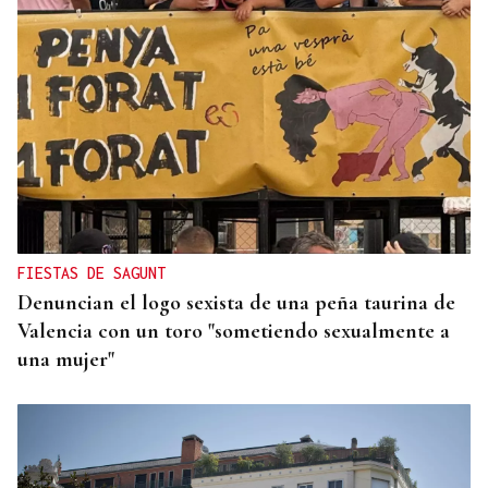
ALIANZA
La D.O. Monterrei refuerza su proyección
enoturística junto a Expourense
FIESTAS DE SAGUNT
Denuncian el logo sexista de una peña taurina de
Valencia con un toro "sometiendo sexualmente a
una mujer"