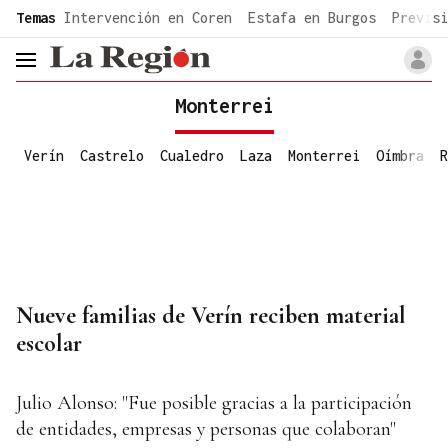
common.go-to-content
Temas
Intervención en Coren
Estafa en Burgos
Previsi
header.menu.open
Monterrei
Verín
Castrelo
Cualedro
Laza
Monterrei
Oímbra
R
Nueve familias de Verín reciben material
escolar
Julio Alonso: "Fue posible gracias a la participación
de entidades, empresas y personas que colaboran"