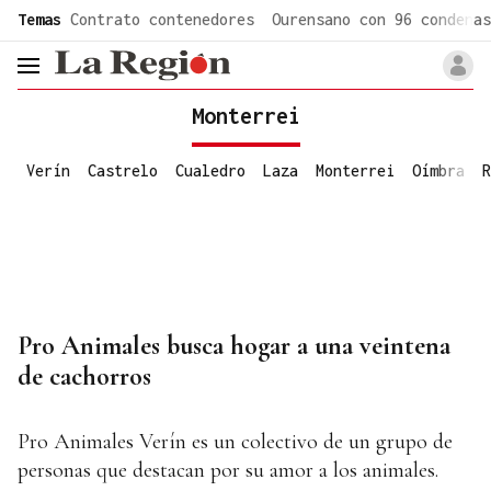
common.go-to-content
Temas
Contrato contenedores
Ourensano con 96 condenas
header.menu.open
Monterrei
Verín
Castrelo
Cualedro
Laza
Monterrei
Oímbra
R
Pro Animales busca hogar a una veintena
de cachorros
Pro Animales Verín es un colectivo de un grupo de
personas que destacan por su amor a los animales.