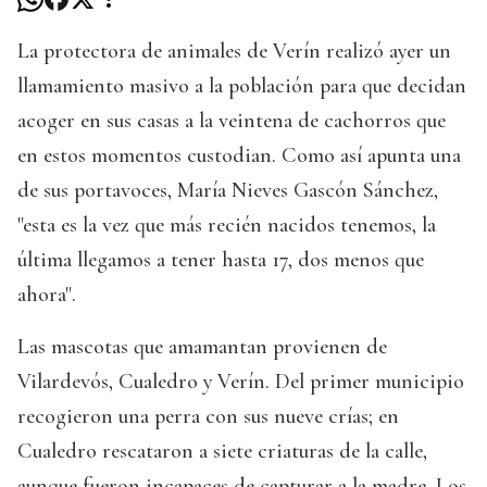
La protectora de animales de Verín realizó ayer un
llamamiento masivo a la población para que decidan
acoger en sus casas a la veintena de cachorros que
en estos momentos custodian. Como así apunta una
de sus portavoces, María Nieves Gascón Sánchez,
"esta es la vez que más recién nacidos tenemos, la
última llegamos a tener hasta 17, dos menos que
ahora".
Las mascotas que amamantan provienen de
Vilardevós, Cualedro y Verín. Del primer municipio
recogieron una perra con sus nueve crías; en
Cualedro rescataron a siete criaturas de la calle,
aunque fueron incapaces de capturar a la madre. Los