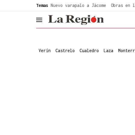
common.go-to-content
Temas
Nuevo varapalo a Jácome
Obras en l
header.menu.open
Verín
Castrelo
Cualedro
Laza
Monterr