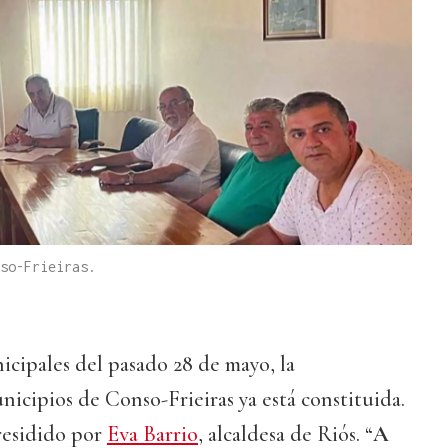
so-Frieiras.
nicipales del pasado 28 de mayo, la
ipios de Conso-Frieiras ya está constituida.
residido por
Eva Barrio
, alcaldesa de Riós. “
A