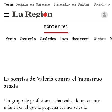
common.go-to-content
Temas
Sequía en Ourense
Incendio en Baltar
Bonoloto 
header.menu.open
Monterrei
Verín
Castrelo
Cualedro
Laza
Monterrei
Oímbra
R
La sonrisa de Valeria contra el 'monstruo
ataxia'
Un grupo de profesionales ha realizado un cuento
infantil en el que la pequeña verinense es la