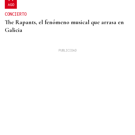
AGO
CONCIERTO
The Rapants, el fenómeno musical que arrasa en
Galicia
CASCO URBANO
Video | Un incendio en un restaurante en Lugo
obliga desalojar las terrazas aledañas