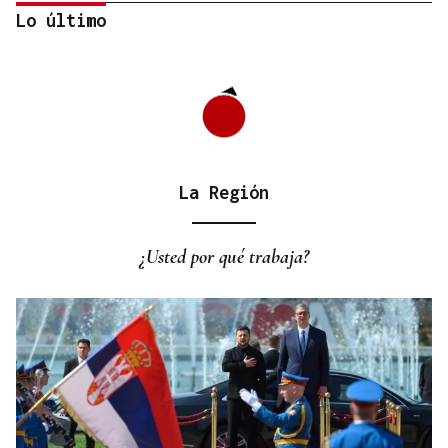
Lo último
La Región
ALIANZA
La D.O. Monterrei refuerza su proyección
¿Usted por qué trabaja?
enoturística junto a Expourense