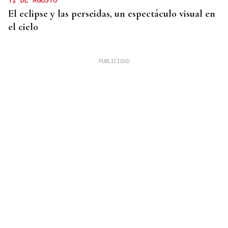
El eclipse y las perseidas, un espectáculo visual en
el cielo
DERROTA
Demasiado rival en Barreiro para la UD Ourense
(2-0)