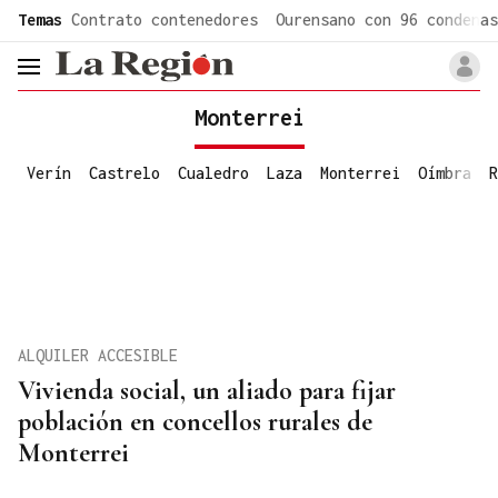
common.go-to-content
Temas
Contrato contenedores
Ourensano con 96 condenas
header.menu.open
Monterrei
Verín
Castrelo
Cualedro
Laza
Monterrei
Oímbra
R
ALQUILER ACCESIBLE
Vivienda social, un aliado para fijar
población en concellos rurales de
Monterrei