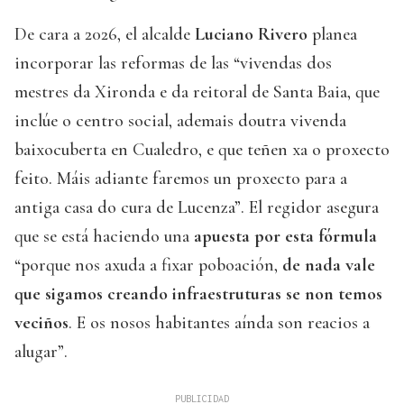
De cara a 2026, el alcalde
Luciano Rivero
planea
incorporar las reformas de las “vivendas dos
mestres da Xironda e da reitoral de Santa Baia, que
inclúe o centro social, ademais doutra vivenda
baixocuberta en Cualedro, e que teñen xa o proxecto
feito. Máis adiante faremos un proxecto para a
antiga casa do cura de Lucenza”. El regidor asegura
que se está haciendo una
apuesta por esta fórmula
“porque nos axuda a fixar poboación,
de nada vale
que sigamos creando infraestruturas se non temos
veciños
. E os nosos habitantes aínda son reacios a
alugar”.