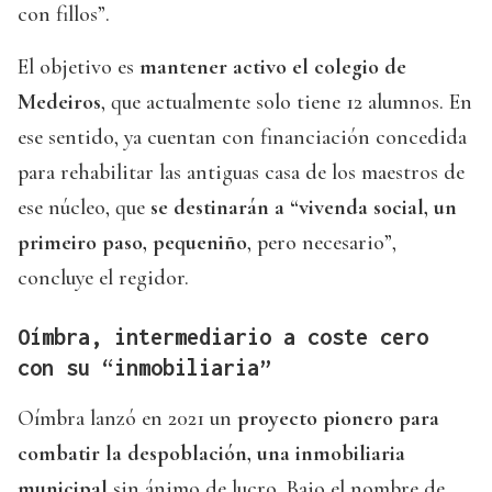
con fillos”.
El objetivo es
mantener activo el colegio de
Medeiros
, que actualmente solo tiene 12 alumnos. En
ese sentido, ya cuentan con financiación concedida
para rehabilitar las antiguas casa de los maestros de
ese núcleo, que
se destinarán a “vivenda social, un
primeiro paso, pequeniño
, pero necesario”,
concluye el regidor.
Oímbra, intermediario a coste cero
con su “inmobiliaria”
Oímbra lanzó en 2021 un
proyecto pionero para
combatir la despoblación, una inmobiliaria
municipal
sin ánimo de lucro. Bajo el nombre de