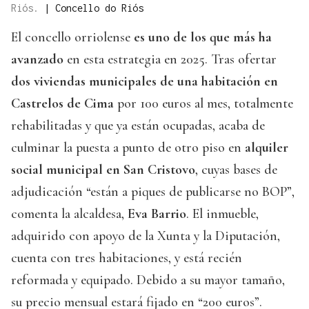
Riós.
|
Concello do Riós
El concello orriolense
es uno de los que más ha
avanzado
en esta estrategia en 2025. Tras ofertar
dos viviendas municipales de una habitación en
Castrelos de Cima
por 100 euros al mes, totalmente
rehabilitadas y que ya están ocupadas, acaba de
culminar la puesta a punto de otro piso en
alquiler
social municipal en San Cristovo
, cuyas bases de
adjudicación “están a piques de publicarse no BOP”,
comenta la alcaldesa,
Eva Barrio
. El inmueble,
adquirido con apoyo de la Xunta y la Diputación,
cuenta con tres habitaciones, y está recién
reformada y equipado. Debido a su mayor tamaño,
su precio mensual estará fijado en “200 euros”.