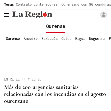
common.go-to-content
Temas
Contrato contenedores
Ourensano con 96 condenas
header.menu.open
Ourense
Ourense
Amoeiro
Barbadás
Coles
Esgos
Nogueira
P
ENTRE EL 11 Y EL 26
Más de 200 urgencias sanitarias
relacionadas con los incendios en el agosto
ourensano