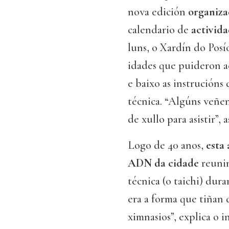
nova edición
organiza
calendario de
activid
luns, o Xardín do Posí
idades que puideron ac
e baixo as instrucións
técnica. “Algúns veñen
de xullo para asistir”,
Logo de 40 anos,
esta
ADN da cidade
reunin
técnica (o taichi) dur
era a forma que tiñan d
ximnasios”, explica o 