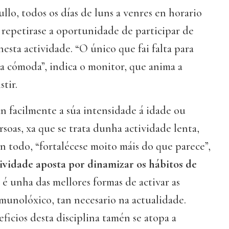
llo, todos os días de luns a venres en horario
 repetirase a oportunidade de participar de
nesta actividade. “O único que fai falta para
pa cómoda”, indica o monitor, que anima a
stir.
an facilmente a súa intensidade á idade ou
rsoas, xa que se trata dunha actividade lenta,
n todo, “fortalécese moito máis do que parece”,
ividade aposta por dinamizar os hábitos de
e é unha das mellores formas de activar as
munolóxico, tan necesario na actualidade.
ficios desta disciplina tamén se atopa a