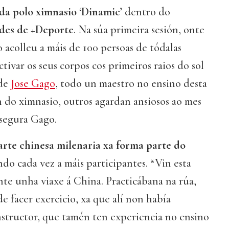
da polo ximnasio ‘Dinamic’
dentro do
ades de +Deporte
. Na súa primeira sesión, onte
o acolleu a máis de 100 persoas de tódalas
tivar os seus corpos cos primeiros raios do sol
 de
Jose Gago
, todo un maestro no ensino desta
 do ximnasio, outros agardan ansiosos ao mes
 asegura Gago.
 arte chinesa milenaria xa forma parte do
do cada vez a máis participantes. “Vin esta
ante unha viaxe á China. Practicábana na rúa,
e facer exercicio, xa que alí non había
instructor, que tamén ten experiencia no ensino