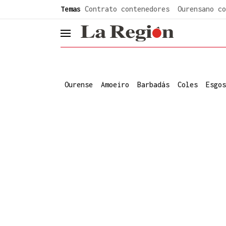
common.go-to-content
Temas
Contrato contenedores
Ourensano co
header.menu.open
Ourense
Amoeiro
Barbadás
Coles
Esgos