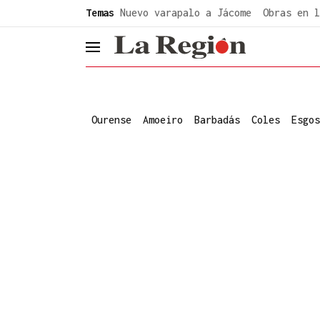
common.go-to-content
Temas
Nuevo varapalo a Jácome
Obras en l
header.menu.open
Ourense
Amoeiro
Barbadás
Coles
Esgos