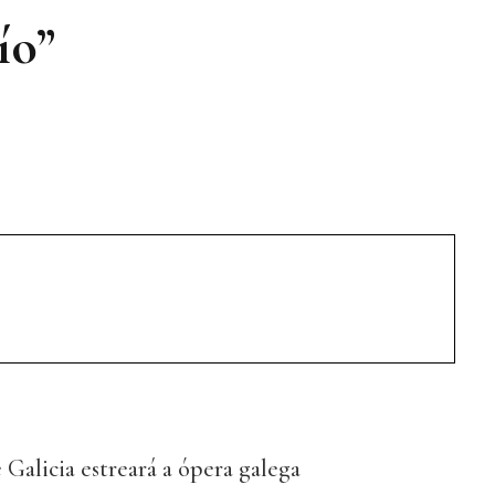
ío”
Galicia estreará a ópera galega