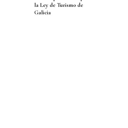
la Ley de Turismo de
Galicia
QUEN CHO DIXO
¿Sabe usted que en
Manzaneda el fútbol no
solo mueve balones,
también paellas gigantes?