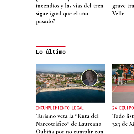
incendios y las vías del tren
grave tra
sigue igual que el año
Velle
pasado?
Lo último
CANEDO
Un herido en la colisión
entre dos coches en la
entrada a las termas de
INCUMPLIMIENTO LEGAL
24 EQUIPO
Outariz
Turismo veta la “Ruta del
Todo lis
Narcotráfico” de Laureano
3x3 de X
Oubiña por no cumplir con