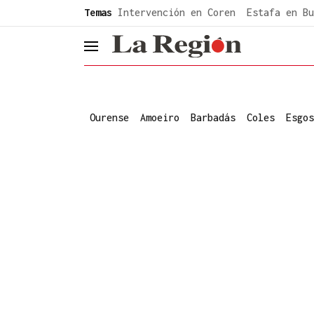
common.go-to-content
Temas
Intervención en Coren
Estafa en Bu
header.menu.open
Ourense
Amoeiro
Barbadás
Coles
Esgos