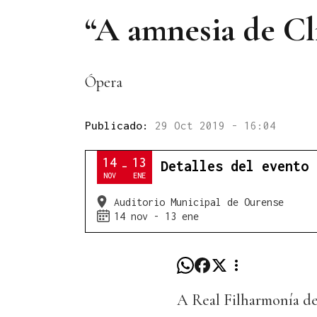
“A amnesia de Cl
Ópera
Publicado:
29 Oct 2019 - 16:04
14
13
Detalles del evento
-
NOV
ENE
Auditorio Municipal de Ourense
14 nov - 13 ene
A Real Filharmonía de 