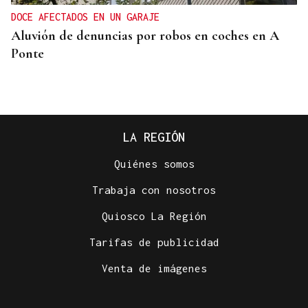
DOCE AFECTADOS EN UN GARAJE
Aluvión de denuncias por robos en coches en A
Ponte
LA REGIÓN
Quiénes somos
Trabaja con nosotros
Quiosco La Región
Tarifas de publicidad
ASESINÓ A SU ABUELO
Venta de imágenes
Un tiroteo escolar en Tailandia deja al menos 6
muertos y 15 heridos