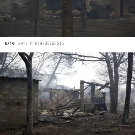
6/10
2017101619285766515