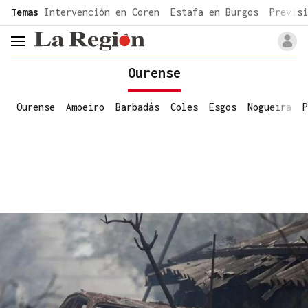
common.go-to-content
Temas
Intervención en Coren
Estafa en Burgos
Previsi
header.menu.open
Ourense
Ourense
Amoeiro
Barbadás
Coles
Esgos
Nogueira
P