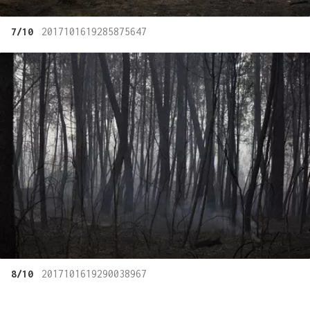
7/10
2017101619285875647
8/10
2017101619290038967