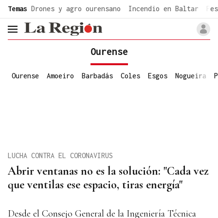
common.go-to-content
Temas
Drones y agro ourensano
Incendio en Baltar
Fes
header.menu.open
Ourense
Ourense
Amoeiro
Barbadás
Coles
Esgos
Nogueira
P
LUCHA CONTRA EL CORONAVIRUS
Abrir ventanas no es la solución: "Cada vez
que ventilas ese espacio, tiras energía"
Desde el Consejo General de la Ingeniería Técnica