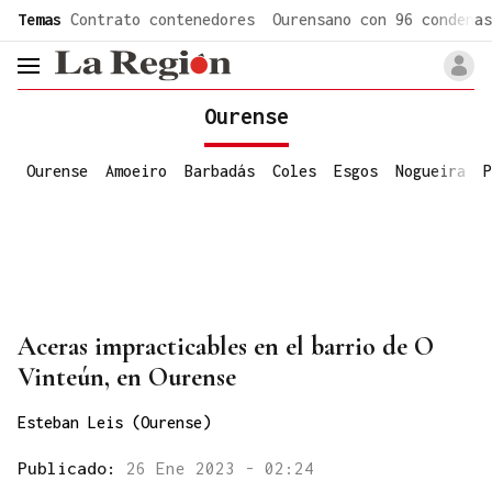
common.go-to-content
Temas
Contrato contenedores
Ourensano con 96 condenas
header.menu.open
Ourense
Ourense
Amoeiro
Barbadás
Coles
Esgos
Nogueira
P
Aceras impracticables en el barrio de O
Vinteún, en Ourense
Esteban Leis (Ourense)
Publicado:
26 Ene 2023 - 02:24