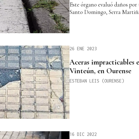
Este órgano evaluó daños por 
Santo Domingo, Serra Martiñá
26 ENE 2023
Aceras impracticables e
Vinteún, en Ourense
ESTEBAN LEIS (OURENSE)
16 DIC 2022