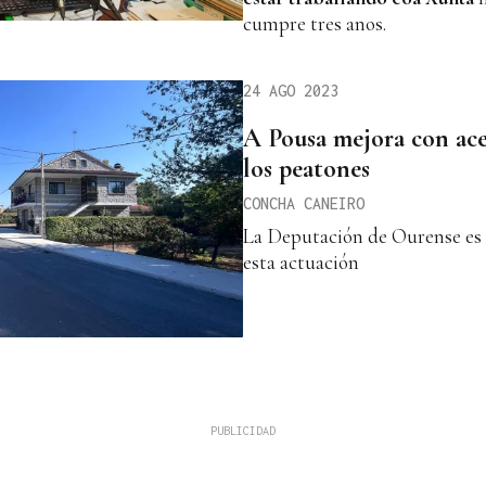
cumpre tres anos.
24 AGO 2023
A Pousa mejora con ace
los peatones
CONCHA CANEIRO
La Deputación de Ourense es l
esta actuación