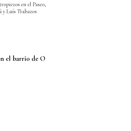
tropiezos en el Paseo,
 y Luís Trabazos
n el barrio de O