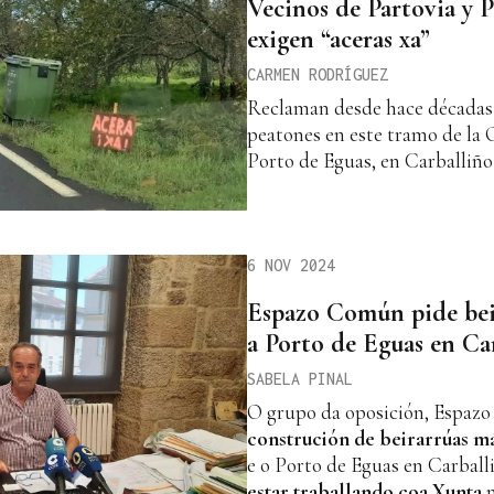
Vecinos de Partovia y 
exigen “aceras xa”
CARMEN RODRÍGUEZ
Reclaman desde hace décadas 
peatones en este tramo de la 
Porto de Eguas, en Carballiño
6 NOV 2024
Espazo Común pide bei
a Porto de Eguas en Ca
SABELA PINAL
O grupo da oposición, Espaz
construción de beirarrúas má
e o Porto de Eguas en Carball
estar traballando coa Xunta