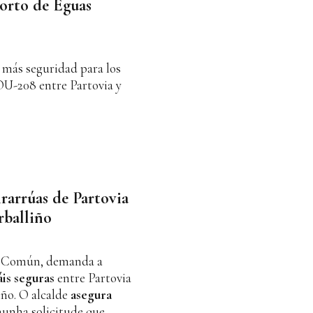
Porto de Eguas
más seguridad para los
OU-208 entre Partovia y
rarrúas de Partovia
rballiño
o Común, demanda a
is seguras
entre Partovia
iño. O alcalde
asegura
nunha solicitude que