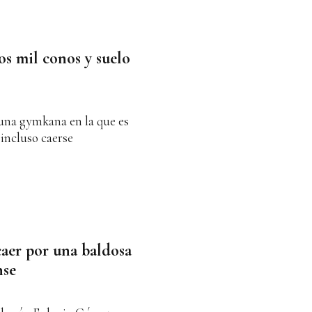
os mil conos y suelo
n una gymkana en la que es
 incluso caerse
caer por una baldosa
nse