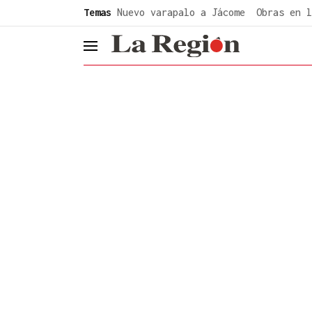
common.go-to-content
Temas
Nuevo varapalo a Jácome
Obras en l
header.menu.open