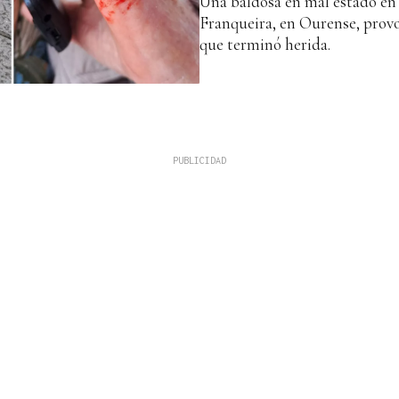
Una baldosa en mal estado en
Franqueira, en Ourense, provo
que terminó herida.