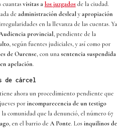
s cuantas
visitas a
los juzgados
de la ciudad.
sada de
administración desleal
y
apropiación
irregularidades en la llevanza de las cuentas. Ya
Audiencia provincial
, pendiente de la
ulto
, según fuentes judiciales, y así como por
les de Ourense
, con una
sentencia suspendida
 en apelación
.
s de cárcel
tiene ahora un procedimiento pendiente que
jueves por
incomparecencia de un testigo
de la comunidad que la denunció, el número 67
iago
, en el barrio de
A Ponte
. Los
inquilinos de