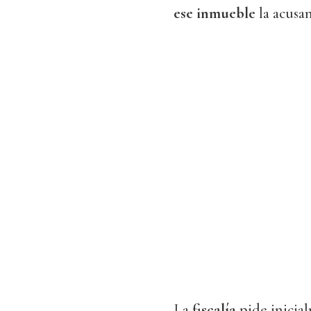
ese inmueble
la acusa
La
fiscalía
pide inicia