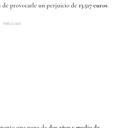
n de provocarle un perjuicio de
13.517 euros
.
lmente una pena de
dos años y medio de