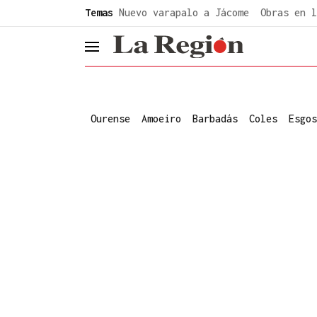
common.go-to-content
Temas
Nuevo varapalo a Jácome
Obras en l
header.menu.open
Ourense
Amoeiro
Barbadás
Coles
Esgos