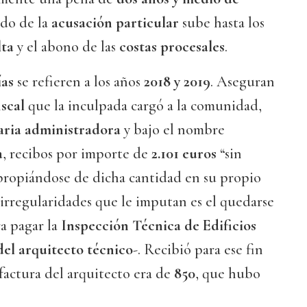
ado de la
acusación particular
sube hasta los
ta
y el abono de las
costas procesales
.
ías
se refieren a los años
2018 y 2019
. Aseguran
iscal
que la inculpada cargó a la comunidad,
aria administradora
y bajo el nombre
a
, recibos por importe de
2.101 euros
“sin
apropiándose de dicha cantidad en su propio
s irregularidades que le imputan es el quedarse
a pagar la
Inspección Técnica de Edificios
del arquitecto técnico
-. Recibió para ese fin
factura del arquitecto era de
850
, que hubo