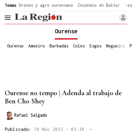
common.go-to-content
Temas
Drones y agro ourensano
Incendio en Baltar
Fes
header.menu.open
Ourense
Ourense
Amoeiro
Barbadás
Coles
Esgos
Nogueira
P
Ourense no tempo | Adenda al trabajo de
Ben Cho Shey
Rafael Salgado
Publicado:
18 Nov 2022 - 03:30
—