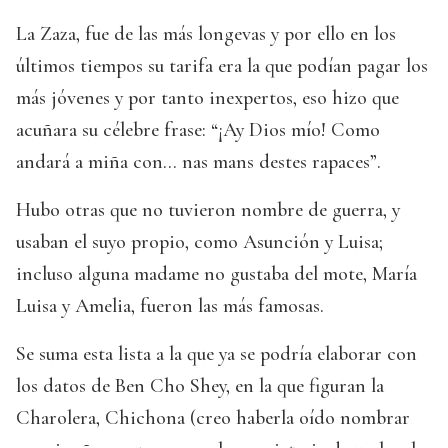
La Zaza, fue de las más longevas y por ello en los
últimos tiempos su tarifa era la que podían pagar los
más jóvenes y por tanto inexpertos, eso hizo que
acuñara su célebre frase: “¡Ay Dios mío! Como
andará a miña con... nas mans destes rapaces”.
Hubo otras que no tuvieron nombre de guerra, y
usaban el suyo propio, como Asunción y Luisa;
incluso alguna madame no gustaba del mote, María
Luisa y Amelia, fueron las más famosas.
Se suma esta lista a la que ya se podría elaborar con
los datos de Ben Cho Shey, en la que figuran la
Charolera, Chichona (creo haberla oído nombrar