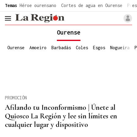
common.go-to-content
Temas
Héroe ourensano
Cortes de agua en Ourense
Pres
header.menu.open
Ourense
Ourense
Amoeiro
Barbadás
Coles
Esgos
Nogueira
P
PROMOCIÓN
Afilando tu Inconformismo | Únete al
Quiosco La Región y lee sin límites en
cualquier lugar y dispositivo