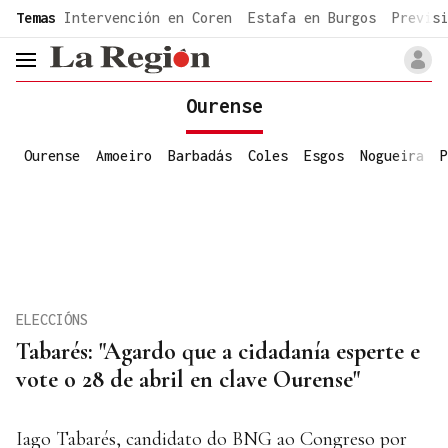
common.go-to-content
Temas
Intervención en Coren
Estafa en Burgos
Previsi
header.menu.open
Ourense
Ourense
Amoeiro
Barbadás
Coles
Esgos
Nogueira
P
ELECCIÓNS
Tabarés: "Agardo que a cidadanía esperte e
vote o 28 de abril en clave Ourense"
Iago Tabarés, candidato do BNG ao Congreso por