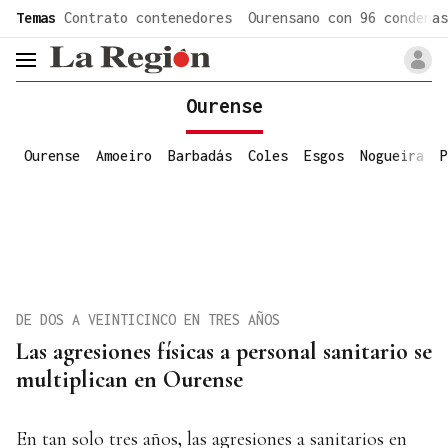
common.go-to-content
Temas
Contrato contenedores
Ourensano con 96 condenas
header.menu.open
Ourense
Ourense
Amoeiro
Barbadás
Coles
Esgos
Nogueira
P
DE DOS A VEINTICINCO EN TRES AÑOS
Las agresiones físicas a personal sanitario se
multiplican en Ourense
En tan solo tres años
,
las agresiones a sanitarios en