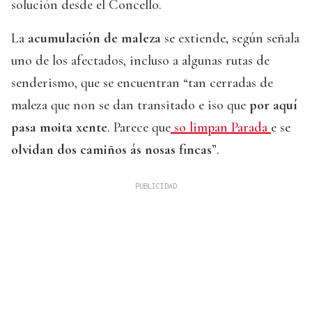
solución desde el Concello.
La
acumulación de maleza
se extiende, según señala
uno de los afectados, incluso a algunas rutas de
senderismo, que se encuentran “tan cerradas de
maleza que non se dan transitado e iso que
por aquí
pasa moita xente
. Parece que
so limpan Parada
e se
olvidan dos camiños ás nosas fincas
”.