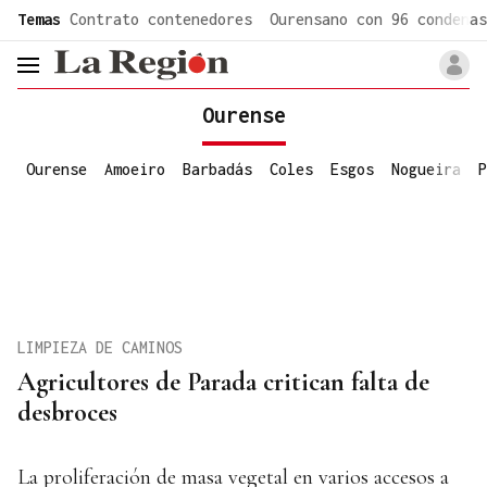
common.go-to-content
Temas
Contrato contenedores
Ourensano con 96 condenas
header.menu.open
Ourense
Ourense
Amoeiro
Barbadás
Coles
Esgos
Nogueira
P
LIMPIEZA DE CAMINOS
Agricultores de Parada critican falta de
desbroces
La proliferación de masa vegetal en varios accesos a