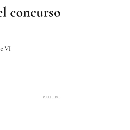
el concurso
pe VI