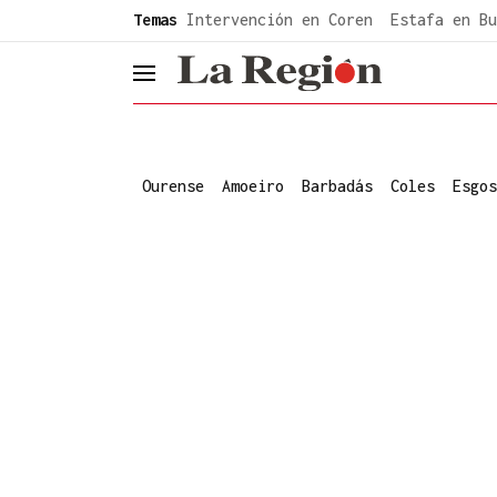
common.go-to-content
Temas
Intervención en Coren
Estafa en Bu
header.menu.open
Ourense
Amoeiro
Barbadás
Coles
Esgos