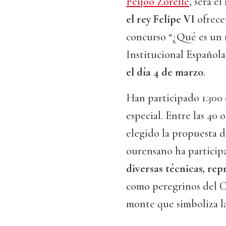
Feijoo Zorelle
, será el
el rey Felipe VI
ofrecer
concurso “¿Qué es un r
Institucional Español
el día 4 de marzo
.
Han participado 1.300 
especial. Entre las 40 o
elegido la propuesta d
ourensano ha particip
diversas técnicas, rep
como peregrinos del C
monte que simboliza la