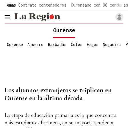
common.go-to-content
Temas
Contrato contenedores
Ourensano con 96 condenas
header.menu.open
Ourense
Ourense
Amoeiro
Barbadás
Coles
Esgos
Nogueira
P
Los alumnos extranjeros se triplican en
Ourense en la última década
La etapa de educación primaria es la que concentra
más estudiantes foráneos; en su mayoría acuden a