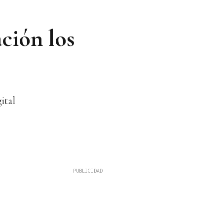
ción los
ital