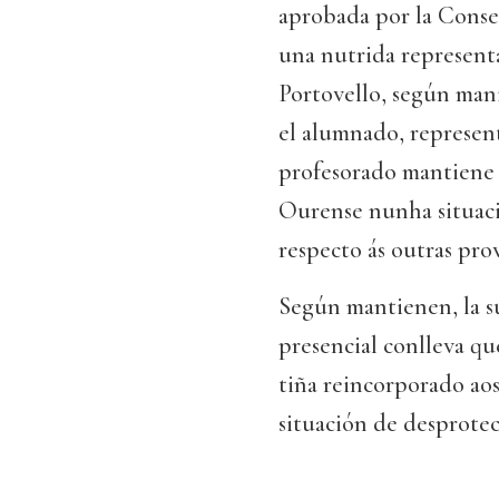
aprobada por la Consel
una nutrida represent
Portovello, según mani
el alumnado, represent
profesorado mantiene q
Ourense nunha situació
respecto ás outras prov
Según mantienen, la s
presencial conlleva q
tiña reincorporado ao
situación de desprotec