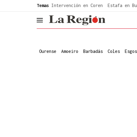
common.go-to-content
Temas
Intervención en Coren
Estafa en Bu
header.menu.open
Ourense
Amoeiro
Barbadás
Coles
Esgos