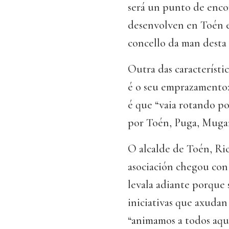
será un punto de encon
desenvolven en Toén e 
concello da man desta f
Outra das característic
é o seu emprazamento: 
é que “vaia rotando po
por Toén, Puga, Mugare
O alcalde de Toén, Ric
asociación chegou con
levala adiante porque 
iniciativas que axudan
“animamos a todos aqu