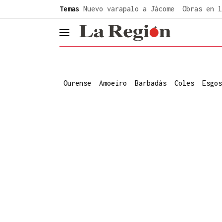
common.go-to-content
Temas
Nuevo varapalo a Jácome
Obras en l
header.menu.open
Ourense
Amoeiro
Barbadás
Coles
Esgos