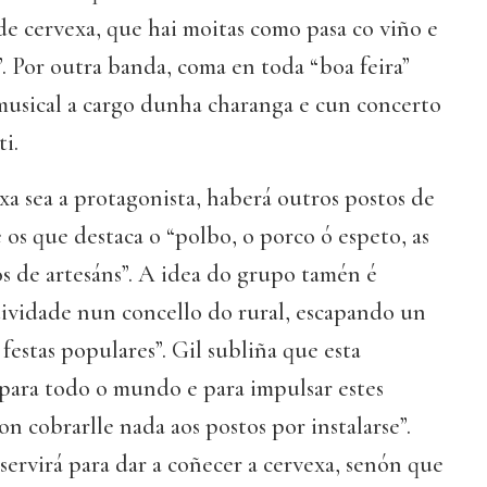
de cervexa, que hai moitas como pasa co viño e
. Por outra banda, coma en toda “boa feira”
usical a cargo dunha charanga e cun concerto
i.
xa sea a protagonista, haberá outros postos de
 os que destaca o “polbo, o porco ó espeto, as
os de artesáns”. A idea do grupo tamén é
tividade nun concello do rural, escapando un
festas populares”. Gil subliña que esta
 para todo o mundo e para impulsar estes
n cobrarlle nada aos postos por instalarse”.
 servirá para dar a coñecer a cervexa, senón que