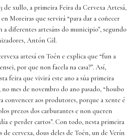
3 de xullo, a primeira Feira da Cervexa Artesá,
en Moreiras que servirá “para dar a coñecer
 a diferentes artesáns do municipio”, segundo
nizadores, Antón Gil.
cervexa artesá en Toén e explica que “fun a
pensei, por que non facela na casa?”. Así,
a feira que vivirá este ano a súa primeira
os, no mes de novembro do ano pasado, “houbo
ra convencer aos produtores, porque a xente é
olos prezos dos carburantes e non queren
 día e perder cartos”. Con todo, nesta primeira
s de cervexa, dous deles de Toén, un de Verín