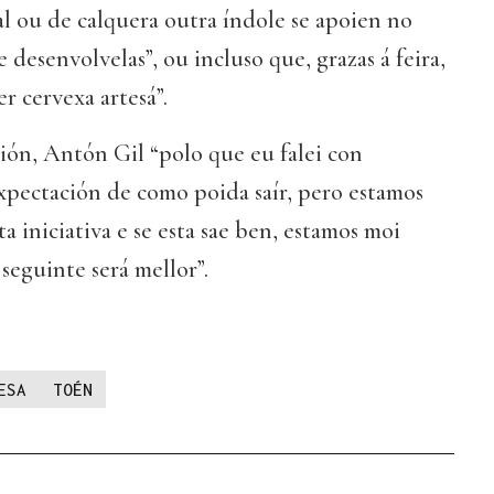
al ou de calquera outra índole se apoien no
 desenvolvelas”, ou incluso que, grazas á feira,
er cervexa artesá”.
ción, Antón Gil “polo que eu falei con
xpectación de como poida saír, pero estamos
a iniciativa e se esta sae ben, estamos moi
seguinte será mellor”.
ESA
TOÉN