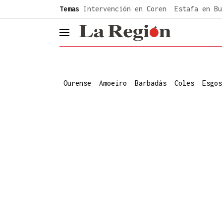
common.go-to-content
Temas
Intervención en Coren
Estafa en Bu
header.menu.open
Ourense
Amoeiro
Barbadás
Coles
Esgos