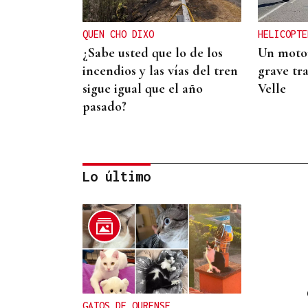
QUEN CHO DIXO
HELICOPTE
¿Sabe usted que lo de los
Un motor
incendios y las vías del tren
grave tra
sigue igual que el año
Velle
pasado?
Lo último
CANEDO
Un herido en la colisión
entre dos coches en la
entrada a las termas de
GATOS DE OURENSE