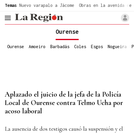
common.go-to-content
Temas
Nuevo varapalo a Jácome
Obras en la avenida de 
header.menu.open
Ourense
Ourense
Amoeiro
Barbadás
Coles
Esgos
Nogueira
P
Aplazado el juicio de la jefa de la Policía
Local de Ourense contra Telmo Ucha por
acoso laboral
La ausencia de dos testigos causó la suspensión y el